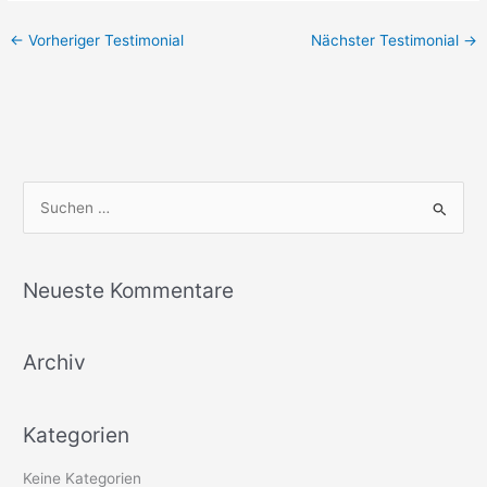
←
Vorheriger Testimonial
Nächster Testimonial
→
S
u
c
Neueste Kommentare
h
e
Archiv
n
n
a
Kategorien
c
h
Keine Kategorien