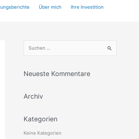
rungsberichte
Über mich
Ihre Investition
S
u
c
Neueste Kommentare
h
e
Archiv
n
n
a
Kategorien
c
Keine Kategorien
h