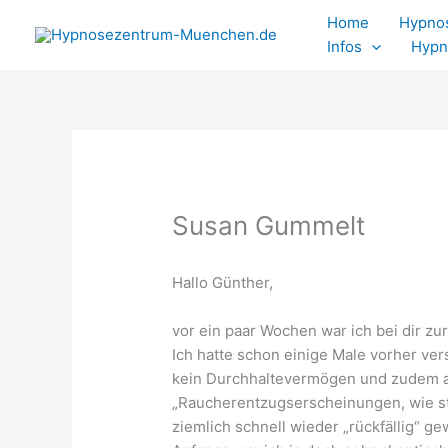
Zum
Home
Hypnos
Inhalt
Infos
Hypn
springen
Susan Gummelt
Hallo Günther,
vor ein paar Wochen war ich bei dir 
Ich hatte schon einige Male vorher ve
kein Durchhaltevermögen und zudem a
„Raucherentzugserscheinungen, wie st
ziemlich schnell wieder „rückfällig“ g