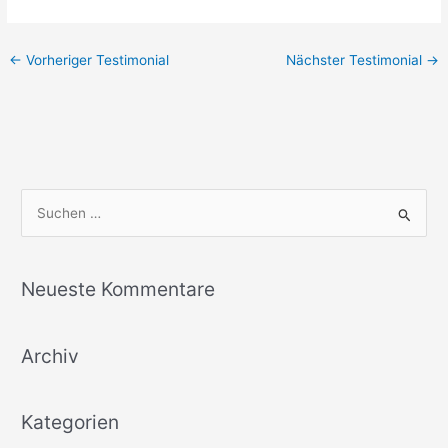
←
Vorheriger Testimonial
Nächster Testimonial
→
S
u
c
Neueste Kommentare
h
e
Archiv
n
n
a
Kategorien
c