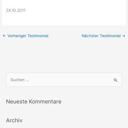
24.10.2011
←
Vorheriger Testimonial
Nächster Testimonial
→
S
u
c
Neueste Kommentare
h
e
Archiv
n
n